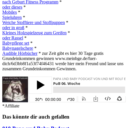
nach Geburt Fitness Programm
*
oder dieses
*
Mobiles
*
Spieluhren
*
Weiche Stofftiere und Stoffpuppen
*
oder in groß
*
Kleines Holzspielzeug zum Greifen
*
oder Rassel
*
Babypflege set
*
Babynagelschere
*
Audible Hörbücher
* zur Zeit gibt es hier 30 Tage gratis
Grundeinkommen gewinnen www.meinbge.de/fuer-
dich/6d3bb8f1a53f74f46431 werde hier mein Freund und lasse uns
zusammen Grundeinkommen Gewinnen.
*Affiliate
Das könnte dir auch gefallen